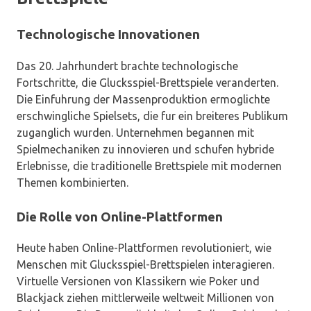
Technologische Innovationen
Das 20. Jahrhundert brachte technologische
Fortschritte, die Glucksspiel-Brettspiele veranderten.
Die Einfuhrung der Massenproduktion ermoglichte
erschwingliche Spielsets, die fur ein breiteres Publikum
zuganglich wurden. Unternehmen begannen mit
Spielmechaniken zu innovieren und schufen hybride
Erlebnisse, die traditionelle Brettspiele mit modernen
Themen kombinierten.
Die Rolle von Online-Plattformen
Heute haben Online-Plattformen revolutioniert, wie
Menschen mit Glucksspiel-Brettspielen interagieren.
Virtuelle Versionen von Klassikern wie Poker und
Blackjack ziehen mittlerweile weltweit Millionen von