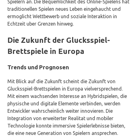
Spielern an. Die Bequemlichkeit des Online-Spielens hat
traditionellen Spielen neues Leben eingehaucht und
ermoglicht Wettbewerb und soziale Interaktion in
Echtzeit uber Grenzen hinweg.
Die Zukunft der Glucksspiel-
Brettspiele in Europa
Trends und Prognosen
Mit Blick auf die Zukunft scheint die Zukunft von
Glucksspiel-Brettspielen in Europa vielversprechend.
Mit einem wachsenden Interesse an Hybridspielen, die
physische und digitale Elemente verbinden, werden
Entwickler wahrscheinlich weiter innovieren. Die
Integration von erweiterter Realitat und mobiler
Technologie konnte immersive Spielerlebnisse bieten,
die eine neue Generation von Spielern ansprechen.