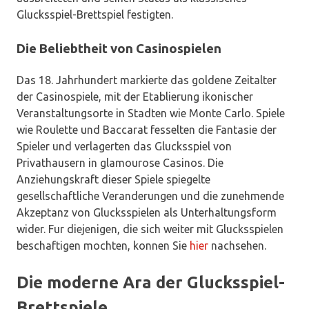
Glucksspiel-Brettspiel festigten.
Die Beliebtheit von Casinospielen
Das 18. Jahrhundert markierte das goldene Zeitalter
der Casinospiele, mit der Etablierung ikonischer
Veranstaltungsorte in Stadten wie Monte Carlo. Spiele
wie Roulette und Baccarat fesselten die Fantasie der
Spieler und verlagerten das Glucksspiel von
Privathausern in glamourose Casinos. Die
Anziehungskraft dieser Spiele spiegelte
gesellschaftliche Veranderungen und die zunehmende
Akzeptanz von Glucksspielen als Unterhaltungsform
wider. Fur diejenigen, die sich weiter mit Glucksspielen
beschaftigen mochten, konnen Sie
hier
nachsehen.
Die moderne Ara der Glucksspiel-
Brettspiele