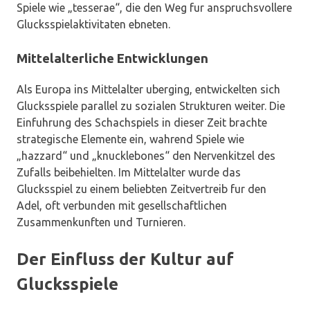
Spiele wie „tesserae“, die den Weg fur anspruchsvollere
Glucksspielaktivitaten ebneten.
Mittelalterliche Entwicklungen
Als Europa ins Mittelalter uberging, entwickelten sich
Glucksspiele parallel zu sozialen Strukturen weiter. Die
Einfuhrung des Schachspiels in dieser Zeit brachte
strategische Elemente ein, wahrend Spiele wie
„hazzard“ und „knucklebones“ den Nervenkitzel des
Zufalls beibehielten. Im Mittelalter wurde das
Glucksspiel zu einem beliebten Zeitvertreib fur den
Adel, oft verbunden mit gesellschaftlichen
Zusammenkunften und Turnieren.
Der Einfluss der Kultur auf
Glucksspiele