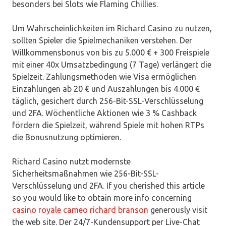
besonders bei Slots wie Flaming Chillies.
Um Wahrscheinlichkeiten im Richard Casino zu nutzen,
sollten Spieler die Spielmechaniken verstehen. Der
Willkommensbonus von bis zu 5.000 € + 300 Freispiele
mit einer 40x Umsatzbedingung (7 Tage) verlängert die
Spielzeit. Zahlungsmethoden wie Visa ermöglichen
Einzahlungen ab 20 € und Auszahlungen bis 4.000 €
täglich, gesichert durch 256-Bit-SSL-Verschlüsselung
und 2FA. Wöchentliche Aktionen wie 3 % Cashback
fördern die Spielzeit, während Spiele mit hohen RTPs
die Bonusnutzung optimieren.
Richard Casino nutzt modernste
Sicherheitsmaßnahmen wie 256-Bit-SSL-
Verschlüsselung und 2FA. If you cherished this article
so you would like to obtain more info concerning
casino royale cameo richard branson
generously visit
the web site. Der 24/7-Kundensupport per Live-Chat