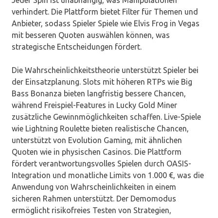
Jeder Spin ist unabhängig, was Manipulationen
verhindert. Die Plattform bietet Filter für Themen und
Anbieter, sodass Spieler Spiele wie Elvis Frog in Vegas
mit besseren Quoten auswählen können, was
strategische Entscheidungen fördert.
Die Wahrscheinlichkeitstheorie unterstützt Spieler bei
der Einsatzplanung. Slots mit höheren RTPs wie Big
Bass Bonanza bieten langfristig bessere Chancen,
während Freispiel-Features in Lucky Gold Miner
zusätzliche Gewinnmöglichkeiten schaffen. Live-Spiele
wie Lightning Roulette bieten realistische Chancen,
unterstützt von Evolution Gaming, mit ähnlichen
Quoten wie in physischen Casinos. Die Plattform
fördert verantwortungsvolles Spielen durch OASIS-
Integration und monatliche Limits von 1.000 €, was die
Anwendung von Wahrscheinlichkeiten in einem
sicheren Rahmen unterstützt. Der Demomodus
ermöglicht risikofreies Testen von Strategien,