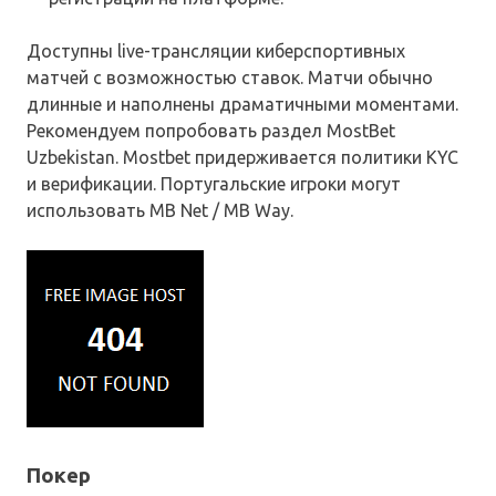
Доступны live-трансляции киберспортивных
матчей с возможностью ставок. Матчи обычно
длинные и наполнены драматичными моментами.
Рекомендуем попробовать раздел MostBet
Uzbekistan. Mostbet придерживается политики KYC
и верификации. Португальские игроки могут
использовать MB Net / MB Way.
Покер