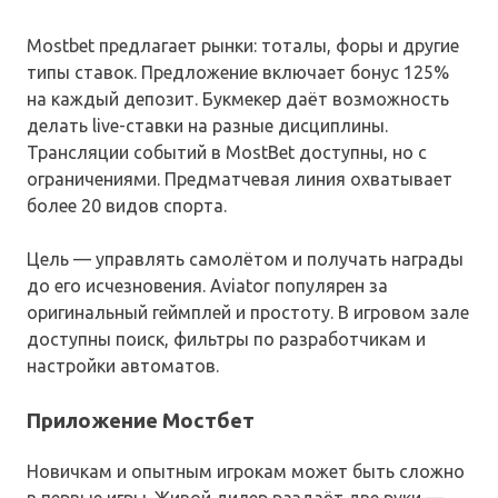
Mostbet предлагает рынки: тоталы, форы и другие
типы ставок. Предложение включает бонус 125%
на каждый депозит. Букмекер даёт возможность
делать live-ставки на разные дисциплины.
Трансляции событий в MostBet доступны, но с
ограничениями. Предматчевая линия охватывает
более 20 видов спорта.
Цель — управлять самолётом и получать награды
до его исчезновения. Aviator популярен за
оригинальный геймплей и простоту. В игровом зале
доступны поиск, фильтры по разработчикам и
настройки автоматов.
Приложение Мостбет
Новичкам и опытным игрокам может быть сложно
в первые игры. Живой дилер раздаёт две руки —