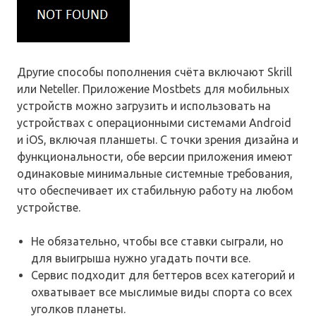
Другие способы пополнения счёта включают Skrill
или Neteller. Приложение Mostbets для мобильных
устройств можно загрузить и использовать на
устройствах с операционными системами Android
и iOS, включая планшеты. С точки зрения дизайна и
функциональности, обе версии приложения имеют
одинаковые минимальные системные требования,
что обеспечивает их стабильную работу на любом
устройстве.
Не обязательно, чтобы все ставки сыграли, но
для выигрыша нужно угадать почти все.
Сервис подходит для беттеров всех категорий и
охватывает все мыслимые виды спорта со всех
уголков планеты.