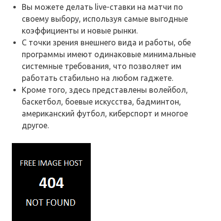
Вы можете делать live-ставки на матчи по
своему выбору, используя самые выгодные
коэффициенты и новые рынки.
С точки зрения внешнего вида и работы, обе
программы имеют одинаковые минимальные
системные требования, что позволяет им
работать стабильно на любом гаджете.
Кроме того, здесь представлены волейбол,
баскетбол, боевые искусства, бадминтон,
американский футбол, киберспорт и многое
другое.