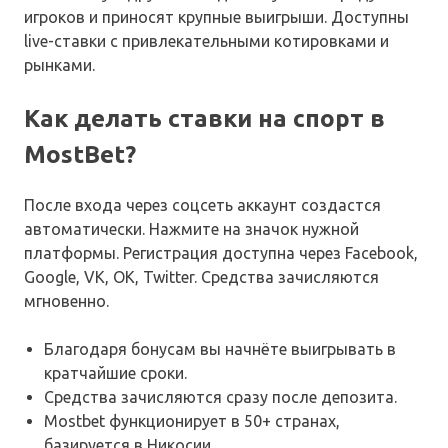
игроков и приносят крупные выигрыши. Доступны
live-ставки с привлекательными котировками и
рынками.
Как делать ставки на спорт в
MostBet?
После входа через соцсеть аккаунт создастся
автоматически. Нажмите на значок нужной
платформы. Регистрация доступна через Facebook,
Google, VK, OK, Twitter. Средства зачисляются
мгновенно.
Благодаря бонусам вы начнёте выигрывать в
кратчайшие сроки.
Средства зачисляются сразу после депозита.
Mostbet функционирует в 50+ странах,
базируется в Никосии.